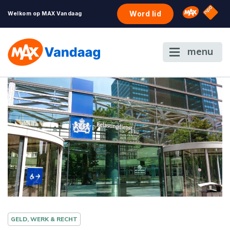
NPO S
Omroep 
Word lid
Welkom op MAX Vandaag
menu
GELD, WERK & RECHT