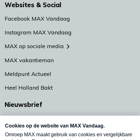
Websites & Social
Facebook MAX Vandaag
Instagram MAX Vandaag
MAX op sociale media
MAX vakantieman
Meldpunt Actueel
Heel Holland Bakt
Nieuwsbrief
Neem hier een gratis abonnement op onze
nieuwsbrief. Elke vrijdag- en dinsdagochtend in
uw mailbox.