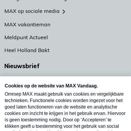
MAX op sociale media
MAX vakantieman
Meldpunt Actueel
Heel Holland Bakt
Nieuwsbrief
Neem hier een gratis abonnement op onze
nieuwsbrief. Elke vrijdag- en dinsdagochtend in
uw mailbox.
Verzend