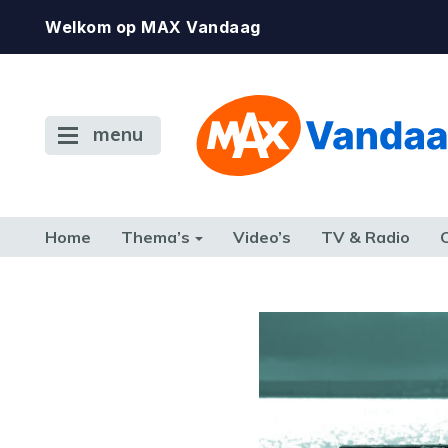
Welkom op MAX Vandaag
menu
Home
Thema’s
Video’s
TV & Radio
CONSUMENT
ETEN & DRINKEN
FAMILIE & RELATIE
GELD, W
TERUG NAAR TOEN