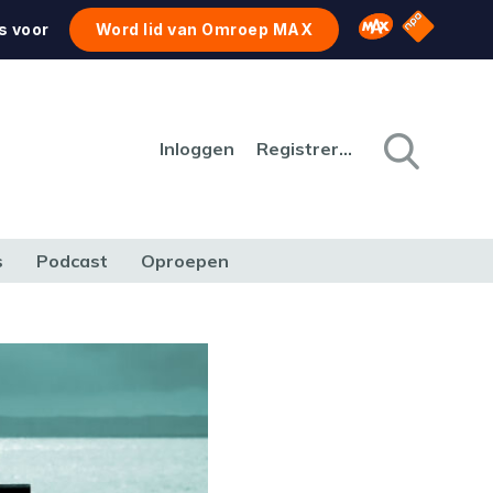
NPO Star
Omroep MAX
s voor
Word lid van Omroep MAX
Inloggen
Registreren
s
Podcast
Oproepen
CULTUUR
NATUUR & MILIEU
REIZEN & VERKEER