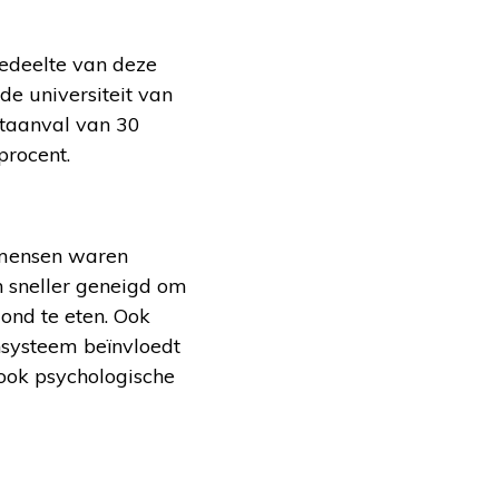
gedeelte van deze
de universiteit van
rtaanval van 30
procent.
 mensen waren
n sneller geneigd om
zond te eten. Ook
nsysteem beïnvloedt
ook psychologische