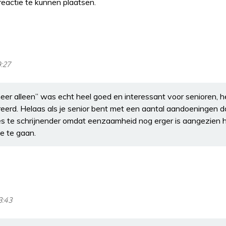
eactie te kunnen plaatsen.
9:27
er alleen” was echt heel goed en interessant voor senioren, he
erd. Helaas als je senior bent met een aantal aandoeningen da
es te schrijnender omdat eenzaamheid nog erger is aangezien he
e te gaan.
3:43