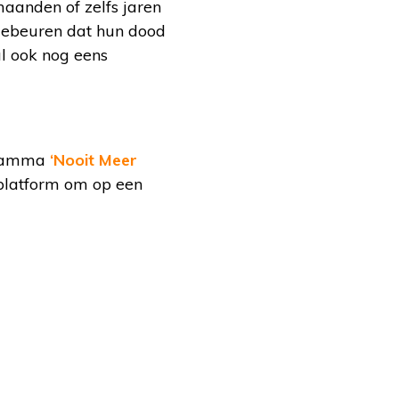
maanden of zelfs jaren
gebeuren dat hun dood
al ook nog eens
gramma
‘Nooit Meer
 platform om op een