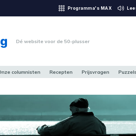
Programma's MAX
Lee
Dé website voor de 50-plusser
Onze columnisten
Recepten
Prijsvragen
Puzzel
ERK & RECHT
GEZONDHEID & SPORT
HUIS, TUIN & HOBBY
MEDIA & 