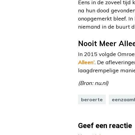
Eens in de zoveel tij
na hun dood gevonden
onopgemerkt bleef. In 
niemand in de buurt d
Nooit Meer Alle
In 2015 volgde Omro
Alleen’
. De aflevering
laagdrempelige manier
(Bron: nu.nl)
beroerte
eenzaam
Geef een reactie