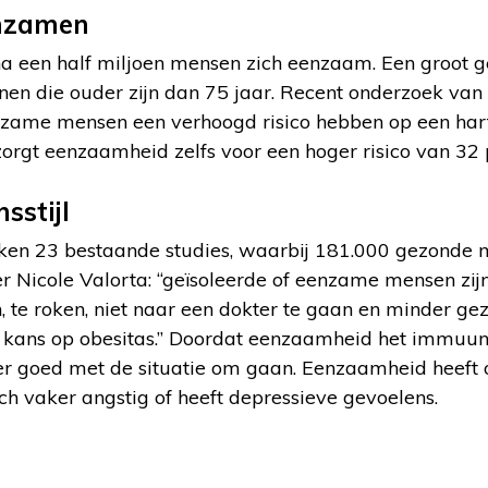
enzamen
jna een half miljoen mensen zich eenzaam. Een groot 
en die ouder zijn dan 75 jaar. Recent onderzoek van 
nzame mensen een verhoogd risico hebben op een ha
 zorgt eenzaamheid zelfs voor een hoger risico van 32 
sstijl
ken 23 bestaande studies, waarbij 181.000 gezonde
r Nicole Valorta: “geïsoleerde of eenzame mensen zij
ijn, te roken, niet naar een dokter te gaan en minder ge
 kans op obesitas.” Doordat eenzaamheid het immuu
r goed met de situatie om gaan. Eenzaamheid heeft 
ch vaker angstig of heeft depressieve gevoelens.