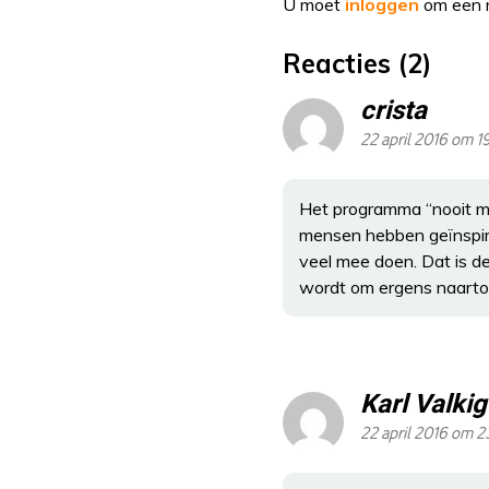
U moet
inloggen
om een r
Reacties (2)
crista
22 april 2016 om 1
Het programma “nooit me
mensen hebben geïnspire
veel mee doen. Dat is d
wordt om ergens naarto
Karl Valkig
22 april 2016 om 2