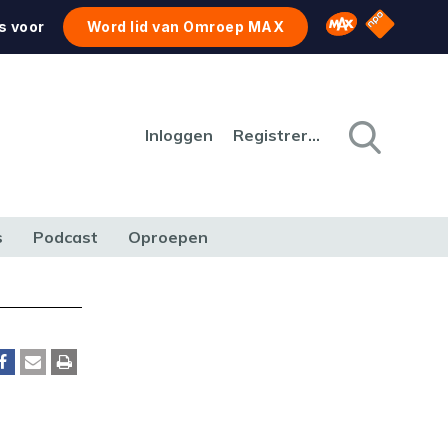
NPO Star
Omroep MAX
s voor
Word lid van Omroep MAX
Inloggen
Registreren
s
Podcast
Oproepen
CULTUUR
NATUUR & MILIEU
REIZEN & VERKEER