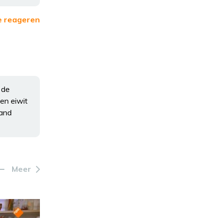
e reageren
 de
en eiwit
mand
Meer