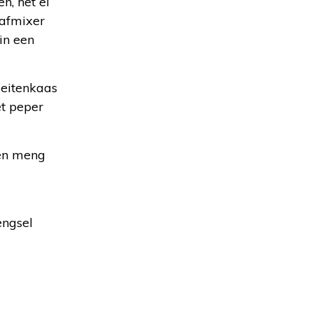
n, het ei
aafmixer
in een
geitenkaas
et peper
 en meng
engsel