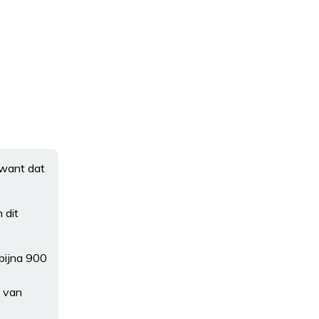
 want dat
 dit
 bijna 900
t van