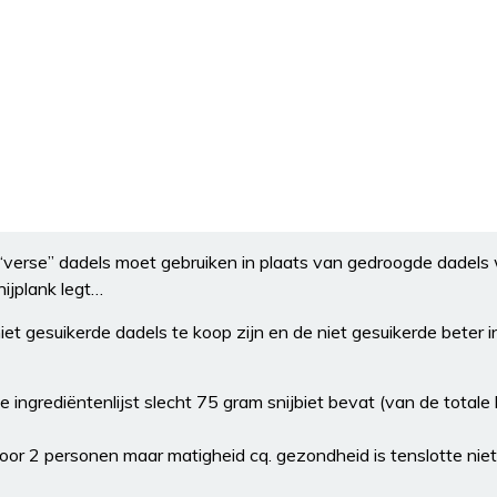
je “verse” dadels moet gebruiken in plaats van gedroogde dadels
nijplank legt…
iet gesuikerde dadels te koop zijn en de niet gesuikerde beter in
ingrediëntenlijst slecht 75 gram snijbiet bevat (van de totale
voor 2 personen maar matigheid cq. gezondheid is tenslotte nie