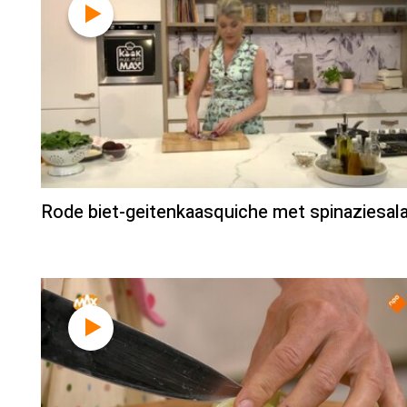
Rode biet-geitenkaasquiche met spinaziesal