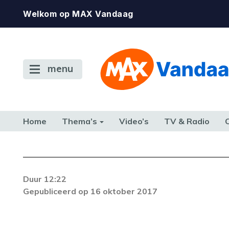
Welkom op MAX Vandaag
menu
Home
Thema’s
Video’s
TV & Radio
CONSUMENT
ETEN & DRINKEN
FAMILIE & RELATIE
GELD, W
TERUG NAAR TOEN
Foutcode 403
Duur 12:22
De gewenste stream is op dit moment nie
Gepubliceerd op 16 oktober 2017
beschikbaar. Als het probleem zich blijft voor
neem dan contact op met onze klantenservi