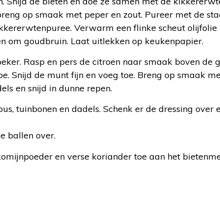
n. Snijd de bieten en doe ze samen met de kikkererwte
 breng op smaak met peper en zout. Pureer met de st
ikkererwtenpuree. Verwarm een flinke scheut olijfolie 
 en om goudbruin. Laat uitlekken op keukenpapier.
eker. Rasp en pers de citroen naar smaak boven de 
 toe. Snijd de munt fijn en voeg toe. Breng op smaak m
els en snijd in dunne repen.
ous, tuinbonen en dadels. Schenk er de dressing over
e ballen over.
komijnpoeder en verse koriander toe aan het bietenm