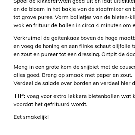
Spoel de kikkererwten goed uit en laat uitlekke
en de bloem in het bakje van de staafmixer en
tot grove puree. Vorm balletjes van de bieten-k
wok en frituur de ballen in circa 4 minuten om
Verkruimel de geitenkaas boven de hoge maatb
en voeg de honing en een flinke scheut olijfolie
en zout en pureer tot een dressing. Ontpit de dad
Meng in een grote kom de snijbiet met de cousc
alles goed. Breng op smaak met peper en zout.
Verdeel de salade over borden en verdeel hier d
TIP:
voeg voor extra lekkere bietenballen wat 
voordat het gefrituurd wordt.
Eet smakelijk!