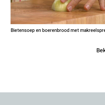
Bietensoep en boerenbrood met makreelspr
Bek