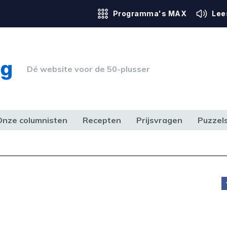
Programma's MAX
Lee
Dé website voor de 50-plusser
Onze columnisten
Recepten
Prijsvragen
Puzzel
ERK & RECHT
GEZONDHEID & SPORT
HUIS, TUIN & HOBBY
MEDIA & 
t
doen,
ce.