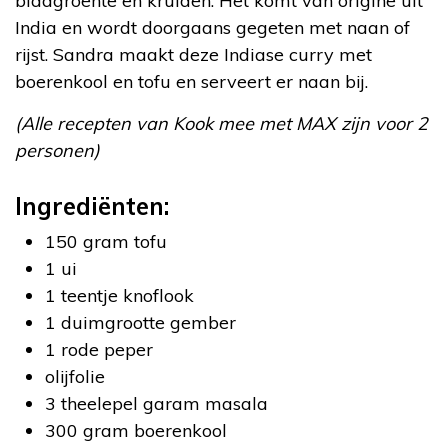
bladgroente en kruiden. Het komt van origine uit
India en wordt doorgaans gegeten met naan of
rijst. Sandra maakt deze Indiase curry met
boerenkool en tofu en serveert er naan bij.
(Alle recepten van Kook mee met MAX zijn voor 2
personen)
Ingrediënten:
150 gram tofu
1 ui
1 teentje knoflook
1 duimgrootte gember
1 rode peper
olijfolie
3 theelepel garam masala
300 gram boerenkool