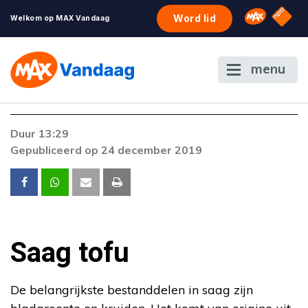
NPO S
Omroep 
Word lid
Welkom op MAX Vandaag
menu
Foutcode 403
Duur 13:29
De gewenste stream is op dit moment niet
Gepubliceerd op 24 december 2019
beschikbaar. Als het probleem zich blijft
voordoen, neem dan contact op met onze
klantenservice.
Saag tofu
De belangrijkste bestanddelen in saag zijn