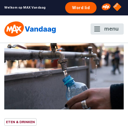
NPO S
Omroep 
Word lid
Welkom op MAX Vandaag
menu
ETEN & DRINKEN