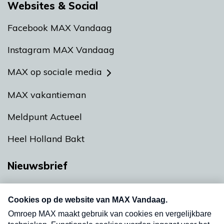
Websites & Social
Facebook MAX Vandaag
Instagram MAX Vandaag
MAX op sociale media
MAX vakantieman
Meldpunt Actueel
Heel Holland Bakt
Nieuwsbrief
Neem hier een gratis abonnement op onze
nieuwsbrief. Elke vrijdag- en dinsdagochtend in
uw mailbox.