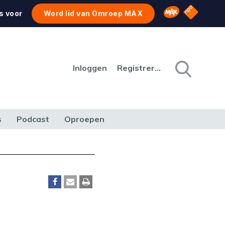
NPO Star
Omroep MAX
s voor
Word lid van Omroep MAX
Inloggen
Registreren
s
Podcast
Oproepen
CULTUUR
NATUUR & MILIEU
REIZEN & VERKEER