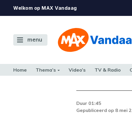
Welkom op MAX Vandaag
menu
Home
Thema’s
Video’s
TV & Radio
CONSUMENT
ETEN & DRINKEN
FAMILIE & RELATIE
GELD, W
TERUG NAAR TOEN
Duur 01:45
Gepubliceerd op 8 mei 