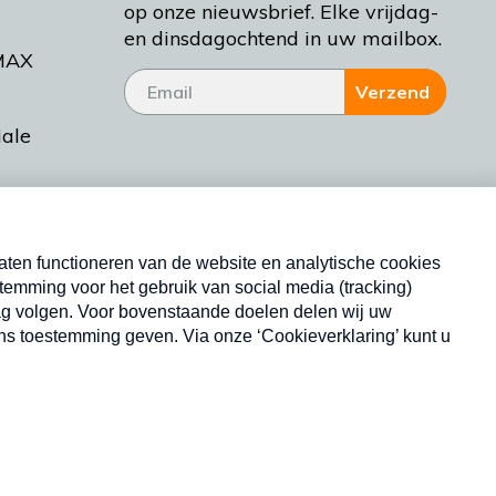
op onze nieuwsbrief. Elke vrijdag-
en dinsdagochtend in uw mailbox.
MAX
Verzend
iale
tieman
ctueel
Nieuwsbrief
d Bakt
Neem hier een gratis abonnement op onze
nieuwsbrief. Elke vrijdag- en dinsdagochtend in uw
mailbox.
Copyright © 2026 MAX Vandaag -
Omroep MAX
privacyverklaring