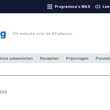
Programma's MAX
Lee
Dé website voor de 50-plusser
Onze columnisten
Recepten
Prijsvragen
Puzzel
ERK & RECHT
GEZONDHEID & SPORT
HUIS, TUIN & HOBBY
MEDIA & 
2020