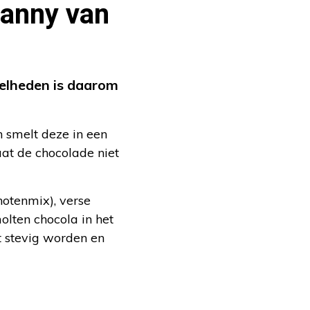
Janny van
eelheden is daarom
n smelt deze in een
at de chocolade niet
notenmix), verse
olten chocola in het
t stevig worden en