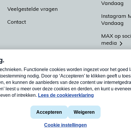
Vandaag
Veelgestelde vragen
Instagram 
Contact
Vandaag
MAX op soc
media
MAX vakan
Meldpunt A
Heel Hollan
aarden
Privacyverklaring
Cookieverklaring