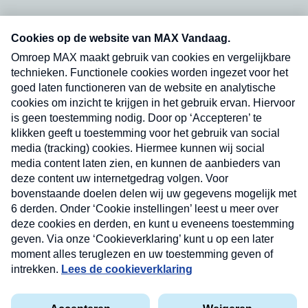
Neem hier een gratis abonnement op onze
nieuwsbrief. Elke vrijdag- en dinsdagochtend in
uw mailbox.
Verzend
Nieuwsbrief
Neem hier een gratis abonnement op onze
nieuwsbrief. Elke vrijdag- en dinsdagochtend in uw
mailbox.
Contact
Algemene voorwaarden
Privacyverklaring
Cookieverklaring