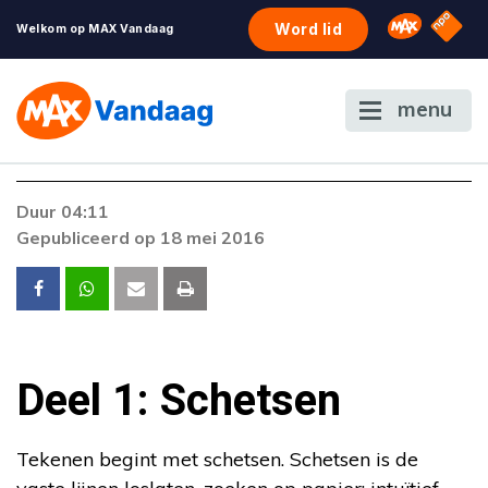
NPO S
Omroep 
Word lid
Welkom op MAX Vandaag
menu
Duur 04:11
Gepubliceerd op 18 mei 2016
Deel 1: Schetsen
Tekenen begint met schetsen. Schetsen is de