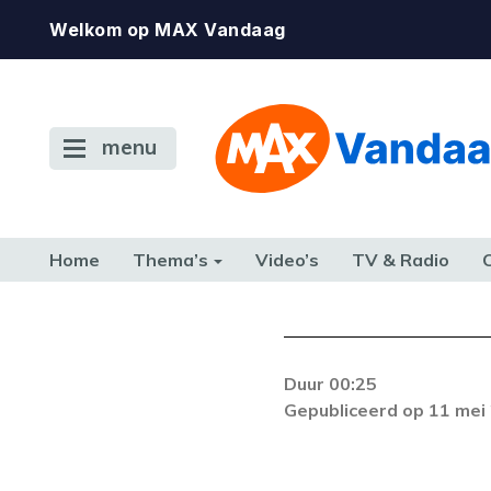
Welkom op MAX Vandaag
menu
Home
Thema’s
Video’s
TV & Radio
CONSUMENT
ETEN & DRINKEN
FAMILIE & RELATIE
GELD, W
TERUG NAAR TOEN
Duur 00:25
Gepubliceerd op 11 mei