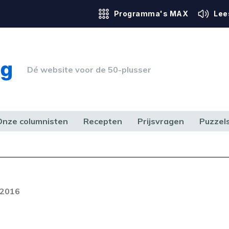
Programma's MAX
Lee
Dé website voor de 50-plusser
Onze columnisten
Recepten
Prijsvragen
Puzzel
ERK & RECHT
GEZONDHEID & SPORT
HUIS, TUIN & HOBBY
MEDIA & 
 2016