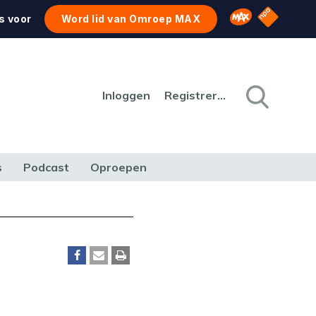
NPO Star
Omroep MAX
s voor
Word lid van Omroep MAX
Inloggen
Registreren
s
Podcast
Oproepen
CULTUUR
NATUUR & MILIEU
REIZEN & VERKEER