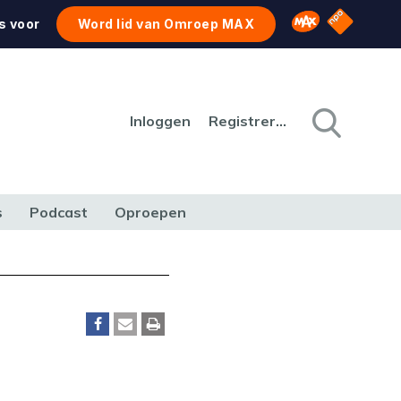
NPO Star
Omroep MAX
s voor
Word lid van Omroep MAX
Inloggen
Registreren
s
Podcast
Oproepen
CULTUUR
NATUUR & MILIEU
REIZEN & VERKEER