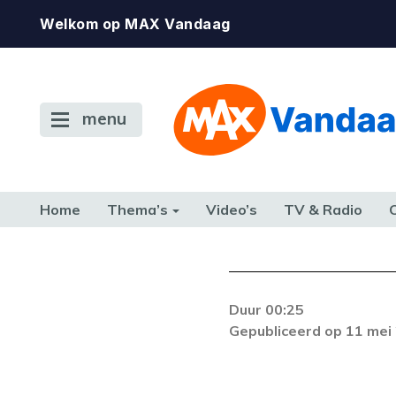
Welkom op MAX Vandaag
menu
Home
Thema’s
Video’s
TV & Radio
CONSUMENT
ETEN & DRINKEN
FAMILIE & RELATIE
GELD, W
TERUG NAAR TOEN
Duur 00:25
Gepubliceerd op 11 mei