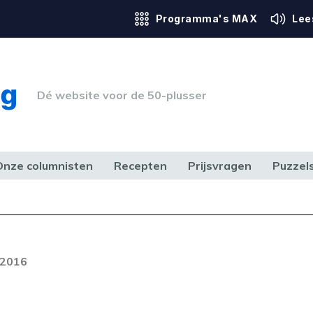
Programma's MAX
Lee
Dé website voor de 50-plusser
Onze columnisten
Recepten
Prijsvragen
Puzzel
ERK & RECHT
GEZONDHEID & SPORT
HUIS, TUIN & HOBBY
MEDIA & 
 2016