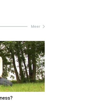
Meer
lness?