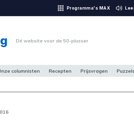
Programma's MAX
Lee
Dé website voor de 50-plusser
Onze columnisten
Recepten
Prijsvragen
Puzzel
ERK & RECHT
GEZONDHEID & SPORT
HUIS, TUIN & HOBBY
MEDIA & 
2016