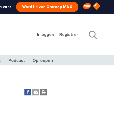
NPO Star
Omroep MAX
s voor
Word lid van Omroep MAX
Inloggen
Registreren
s
Podcast
Oproepen
CULTUUR
NATUUR & MILIEU
REIZEN & VERKEER