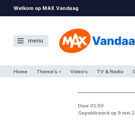
Welkom op MAX Vandaag
menu
Home
Thema’s
Video’s
TV & Radio
CONSUMENT
ETEN & DRINKEN
FAMILIE & RELATIE
GELD, W
TERUG NAAR TOEN
Duur 01:50
Gepubliceerd op 9 mei 