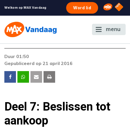
NPO S
Omroep 
Word lid
Welkom op MAX Vandaag
menu
Duur 01:50
Gepubliceerd op 21 april 2016
Deel 7: Beslissen tot
aankoop