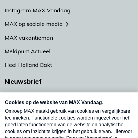
Instagram MAX Vandaag
MAX op sociale media
MAX vakantieman
Meldpunt Actueel
Heel Holland Bakt
Nieuwsbrief
Neem hier een gratis abonnement op onze
nieuwsbrief. Elke vrijdag- en dinsdagochtend in
uw mailbox.
Verzend