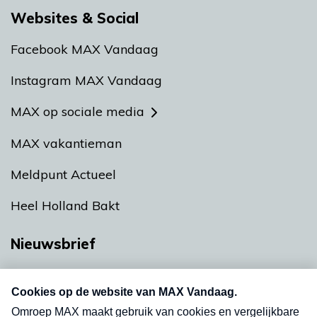
Websites & Social
Facebook MAX Vandaag
Instagram MAX Vandaag
MAX op sociale media
MAX vakantieman
Meldpunt Actueel
Heel Holland Bakt
Nieuwsbrief
Neem hier een gratis abonnement op onze
nieuwsbrief. Elke vrijdag- en dinsdagochtend in
uw mailbox.