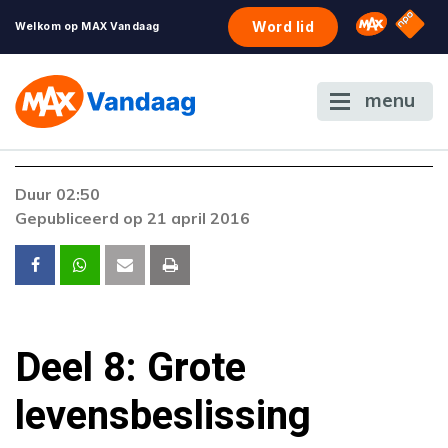
NPO S
Omroep 
Word lid
Welkom op MAX Vandaag
menu
Duur 02:50
Gepubliceerd op 21 april 2016
Deel 8: Grote
levensbeslissing