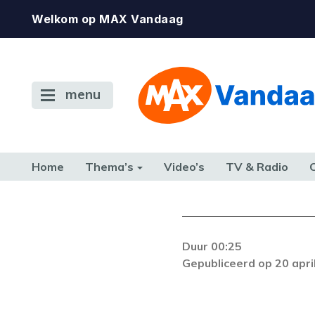
Welkom op MAX Vandaag
menu
Home
Thema’s
Video’s
TV & Radio
CONSUMENT
ETEN & DRINKEN
FAMILIE & RELATIE
GELD, W
TERUG NAAR TOEN
Duur 00:25
Gepubliceerd op 20 apri