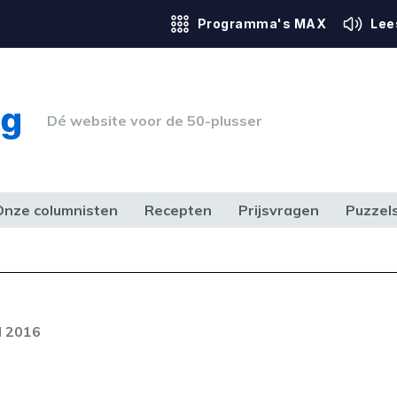
Programma's MAX
Lee
Dé website voor de 50-plusser
Onze columnisten
Recepten
Prijsvragen
Puzzel
ERK & RECHT
GEZONDHEID & SPORT
HUIS, TUIN & HOBBY
MEDIA & 
l 2016