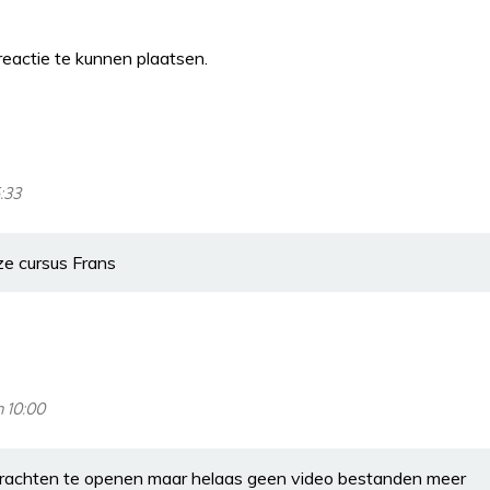
eactie te kunnen plaatsen.
5:33
ze cursus Frans
m 10:00
s trachten te openen maar helaas geen video bestanden meer