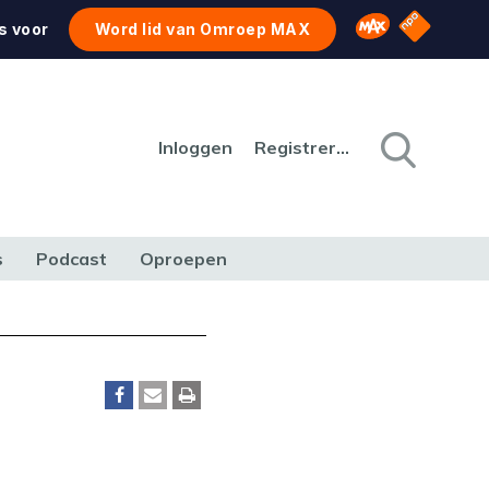
NPO Star
Omroep MAX
s voor
Word lid van Omroep MAX
Inloggen
Registreren
s
Podcast
Oproepen
CULTUUR
NATUUR & MILIEU
REIZEN & VERKEER