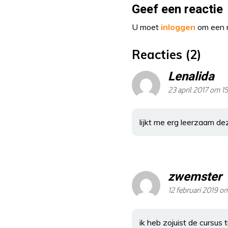
Geef een reactie
U moet
inloggen
om een r
Reacties (2)
Lenalida
23 april 2017 om 1
lijkt me erg leerzaam de
zwemster
12 februari 2019 o
ik heb zojuist de cursu