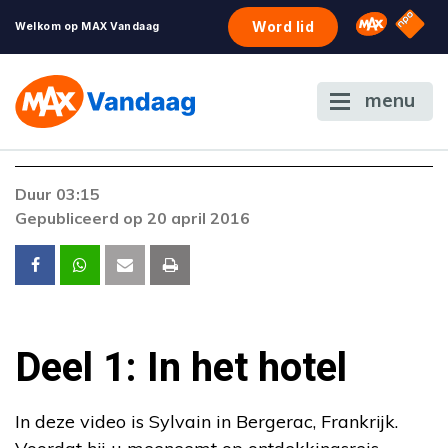
NPO S
Omroep 
Word lid
Welkom op MAX Vandaag
menu
Duur 03:15
Gepubliceerd op 20 april 2016
Deel 1: In het hotel
In deze video is Sylvain in Bergerac, Frankrijk.