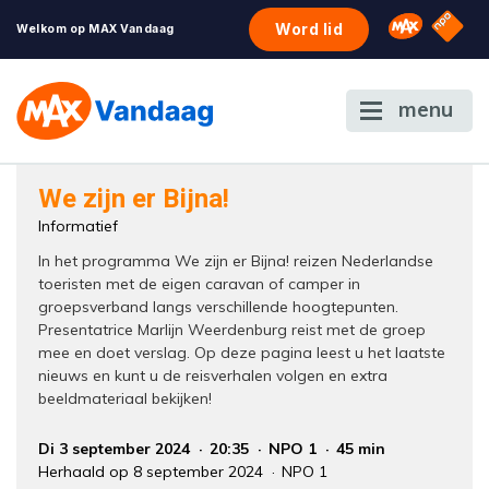
NPO S
Omroep 
Word lid
Welkom op MAX Vandaag
menu
Foutcode 6001
We zijn er Bijna!
Er is een licentie-fout opgetreden. Als het
Informatief
probleem zich blijft voordoen, neem dan
In het programma We zijn er Bijna! reizen Nederlandse
contact op met onze klantenservice.
toeristen met de eigen caravan of camper in
groepsverband langs verschillende hoogtepunten.
Presentatrice Marlijn Weerdenburg reist met de groep
mee en doet verslag. Op deze pagina leest u het laatste
nieuws en kunt u de reisverhalen volgen en extra
beeldmateriaal bekijken!
Di 3 september 2024
20:35
NPO 1
45 min
Herhaald op 8 september 2024
NPO 1