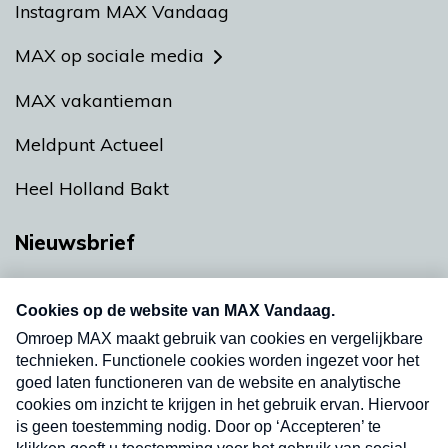
Instagram MAX Vandaag
MAX op sociale media
MAX vakantieman
Meldpunt Actueel
Heel Holland Bakt
Nieuwsbrief
Neem hier een gratis abonnement op onze
nieuwsbrief. Elke vrijdag- en dinsdagochtend in
uw mailbox.
Verzend