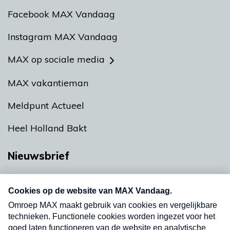
Facebook MAX Vandaag
Instagram MAX Vandaag
MAX op sociale media
MAX vakantieman
Meldpunt Actueel
Heel Holland Bakt
Nieuwsbrief
Neem hier een gratis abonnement op onze
nieuwsbrief. Elke vrijdag- en dinsdagochtend in
uw mailbox.
Verzend