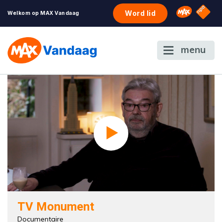
NPO S
Omroep 
Word lid
Welkom op MAX Vandaag
menu
TV Monument
Documentaire