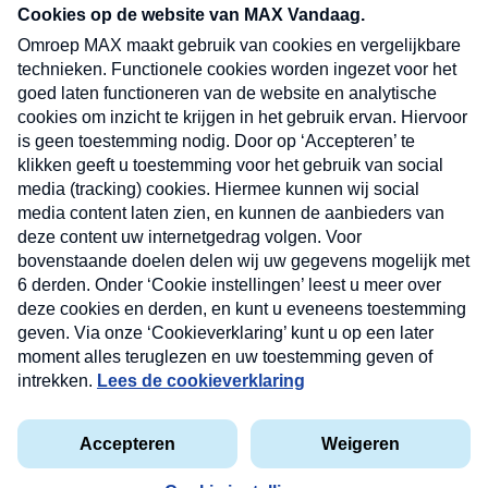
nieuwsbrief. Elke vrijdag- en dinsdagochtend in
uw mailbox.
Verzend
Nieuwsbrief
Neem hier een gratis abonnement op onze
nieuwsbrief. Elke vrijdag- en dinsdagochtend in uw
mailbox.
Contact
Algemene voorwaarden
Privacyverklaring
Cookieverklaring
Kwetsbaarheid melden
privacyverklaring
Copyright © 2026 MAX Vandaag -
Omroep MAX