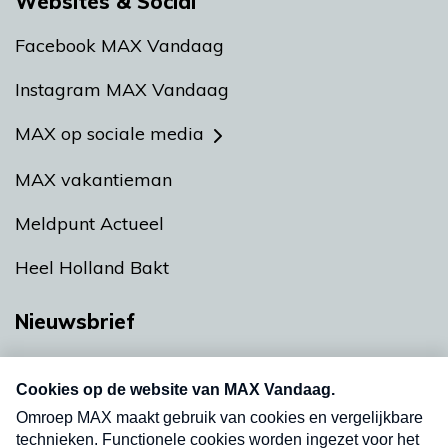
Websites & Social
Facebook MAX Vandaag
Instagram MAX Vandaag
MAX op sociale media
MAX vakantieman
Meldpunt Actueel
Heel Holland Bakt
Nieuwsbrief
Neem hier een gratis abonnement op onze
nieuwsbrief. Elke vrijdag- en dinsdagochtend in
uw mailbox.