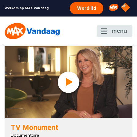
NPO S
Omroep 
Word lid
Welkom op MAX Vandaag
menu
TV Monument
Documentaire