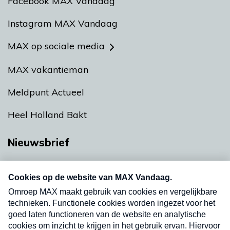
Facebook MAX Vandaag
Instagram MAX Vandaag
MAX op sociale media
MAX vakantieman
Meldpunt Actueel
Heel Holland Bakt
Nieuwsbrief
Neem hier een gratis abonnement op onze
nieuwsbrief. Elke vrijdag- en dinsdagochtend in
uw mailbox.
Verzend