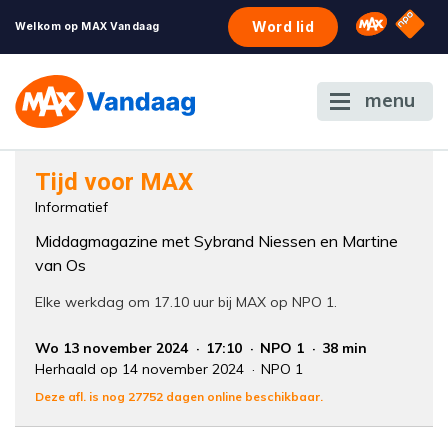
NPO S
Omroep 
Word lid
Welkom op MAX Vandaag
menu
Foutcode 6001
Tijd voor MAX
Er is een licentie-fout opgetreden. Als het
Informatief
probleem zich blijft voordoen, neem dan
Middagmagazine met Sybrand Niessen en Martine
contact op met onze klantenservice.
van Os
Elke werkdag om 17.10 uur bij MAX op NPO 1.
Wo 13 november 2024
17:10
NPO 1
38 min
Herhaald op 14 november 2024
NPO 1
Deze afl. is nog 27752 dagen online beschikbaar.