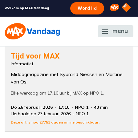
NPO S
Omroep 
Word lid
Welkom op MAX Vandaag
menu
Foutcode 6001
Tijd voor MAX
Er is een licentie-fout opgetreden. Als het
Informatief
probleem zich blijft voordoen, neem dan
Middagmagazine met Sybrand Niessen en Martine
contact op met onze klantenservice.
van Os
Elke werkdag om 17.10 uur bij MAX op NPO 1.
Do 26 februari 2026
17:10
NPO 1
40 min
Herhaald op 27 februari 2026
NPO 1
Deze afl. is nog 27751 dagen online beschikbaar.