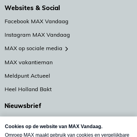
Websites & Social
Facebook MAX Vandaag
Instagram MAX Vandaag
MAX op sociale media
MAX vakantieman
Meldpunt Actueel
Heel Holland Bakt
Nieuwsbrief
Neem hier een gratis abonnement op onze
nieuwsbrief. Elke vrijdag- en dinsdagochtend in
uw mailbox.