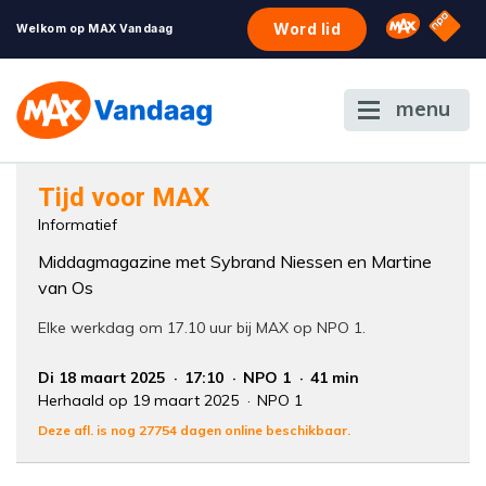
NPO S
Omroep 
Word lid
Welkom op MAX Vandaag
menu
Foutcode 6001
Tijd voor MAX
Er is een licentie-fout opgetreden. Als het
Informatief
probleem zich blijft voordoen, neem dan
Middagmagazine met Sybrand Niessen en Martine
contact op met onze klantenservice.
van Os
Elke werkdag om 17.10 uur bij MAX op NPO 1.
Di 18 maart 2025
17:10
NPO 1
41 min
Herhaald op 19 maart 2025
NPO 1
Deze afl. is nog 27754 dagen online beschikbaar.