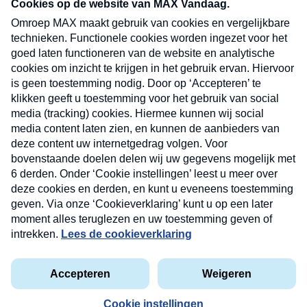
nieuwsbrief. Elke vrijdag- en dinsdagochtend in
uw mailbox.
Verzend
Nieuwsbrief
Neem hier een gratis abonnement op onze
nieuwsbrief. Elke vrijdag- en dinsdagochtend in uw
mailbox.
Contact
Algemene voorwaarden
Privacyverklaring
Cookieverklaring
Kwetsbaarheid melden
privacyverklaring
Copyright © 2026 MAX Vandaag -
Omroep MAX