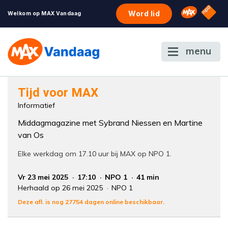
NPO S
Omroep 
Word lid
Welkom op MAX Vandaag
menu
Foutcode 6001
Tijd voor MAX
Er is een licentie-fout opgetreden. Als het
Informatief
probleem zich blijft voordoen, neem dan
Middagmagazine met Sybrand Niessen en Martine
contact op met onze klantenservice.
van Os
Elke werkdag om 17.10 uur bij MAX op NPO 1.
Vr 23 mei 2025
17:10
NPO 1
41 min
Herhaald op 26 mei 2025
NPO 1
Deze afl. is nog 27754 dagen online beschikbaar.