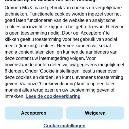
uw mailbox.
Verzend
Nieuwsbrief
Neem hier een gratis abonnement op onze
nieuwsbrief. Elke vrijdag- en dinsdagochtend in uw
mailbox.
Contact
Algemene voorwaarden
Privacyverklaring
Cookieverklaring
Kwetsbaarheid melden
privacyverklaring
Copyright © 2026 MAX Vandaag -
Omroep MAX