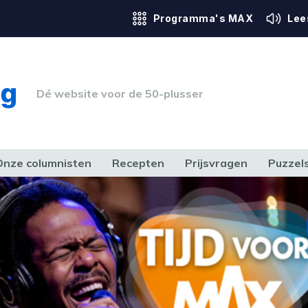
Programma's MAX
Lee
Dé website voor de 50-plusser
Onze columnisten
Recepten
Prijsvragen
Puzzel
ERK & RECHT
GEZONDHEID & SPORT
HUIS, TUIN & HOBBY
MEDIA & 