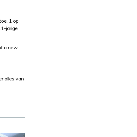
toe. 1 op
1-jarige
of a new
r alles van