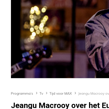
Programma’s
Tv
Tijd voor MAX
Jeangu Macrooy over het Eu