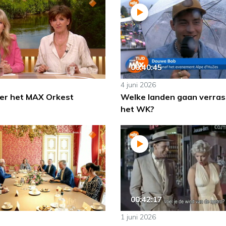
00:40:45
4 juni 2026
er het MAX Orkest
Welke landen gaan verras
het WK?
00:42:17
1 juni 2026