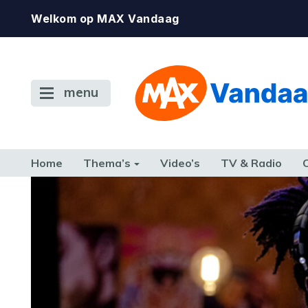
Welkom op MAX Vandaag
menu
Home
Thema’s
Video’s
TV & Radio
CONSUMENT
ETEN & DRINKEN
FAMILIE & RELATIE
GELD, W
TERUG NAAR TOEN