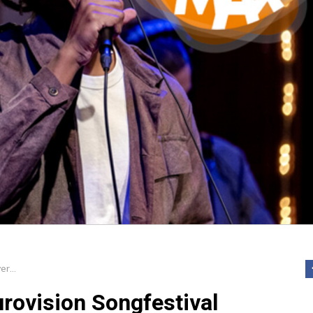
Jeangu Macrooy over het Eurovision Songfestival
rovision Songfestival