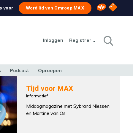
NPO Star
Omroep MAX
s voor
Word lid van Omroep MAX
Inloggen
Registreren
s
Podcast
Oproepen
CULTUUR
NATUUR & MILIEU
REIZEN & VERKEER
Tijd voor MAX
Informatief
Middagmagazine met Sybrand Niessen
en Martine van Os