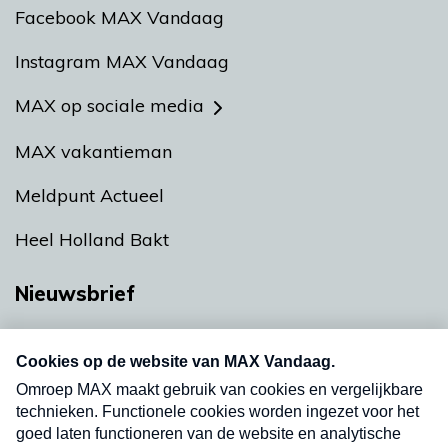
Facebook MAX Vandaag
Instagram MAX Vandaag
MAX op sociale media
MAX vakantieman
Meldpunt Actueel
Heel Holland Bakt
Nieuwsbrief
Neem hier een gratis abonnement op onze
nieuwsbrief. Elke vrijdag- en dinsdagochtend in
uw mailbox.
Verzend