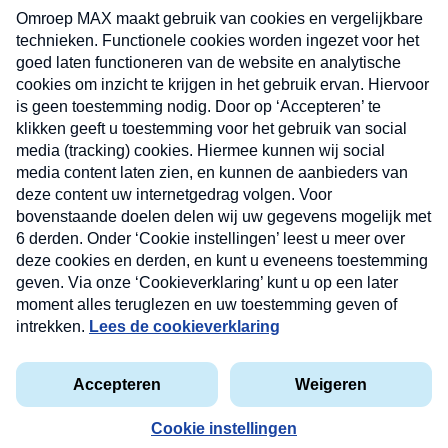
uw mailbox.
Verzend
Nieuwsbrief
Neem hier een gratis abonnement op onze
nieuwsbrief. Elke vrijdag- en dinsdagochtend in uw
mailbox.
Contact
Algemene voorwaarden
Privacyverklaring
Cookieverklaring
Kwetsbaarheid melden
privacyverklaring
Copyright © 2026 MAX Vandaag -
Omroep MAX