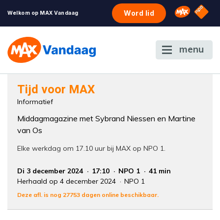
NPO S
Omroep 
Word lid
Welkom op MAX Vandaag
menu
Foutcode 6001
Tijd voor MAX
Er is een licentie-fout opgetreden. Als het
Informatief
probleem zich blijft voordoen, neem dan
Middagmagazine met Sybrand Niessen en Martine
contact op met onze klantenservice.
van Os
Elke werkdag om 17.10 uur bij MAX op NPO 1.
Di 3 december 2024
17:10
NPO 1
41 min
Herhaald op 4 december 2024
NPO 1
Deze afl. is nog 27753 dagen online beschikbaar.