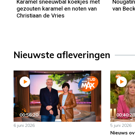
Karamel sneeuwbal koekjes met
Nougatin
gezouten karamel en noten van
van Bec
Christiaan de Vries
Nieuwste afleveringen
00:56:20
00:40:28
6 juni 2026
5 juni 2026
Nieuws ov