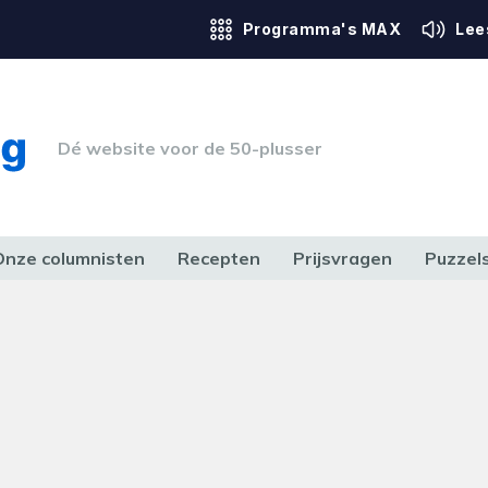
Programma's MAX
Lee
Dé website voor de 50-plusser
Onze columnisten
Recepten
Prijsvragen
Puzzel
ERK & RECHT
GEZONDHEID & SPORT
HUIS, TUIN & HOBBY
MEDIA & 
obleem
t onze