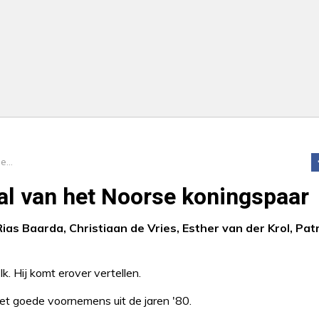
Het bijzondere liefdesverhaal van het Noorse koningspaar
aal van het Noorse koningspaar
as Baarda, Christiaan de Vries, Esther van der Krol, Patr
k. Hij komt erover vertellen.
et goede voornemens uit de jaren '80.