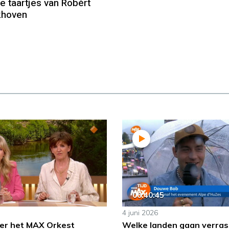
e taartjes van Robèrt
khoven
00:40:45
4 juni 2026
er het MAX Orkest
Welke landen gaan verras