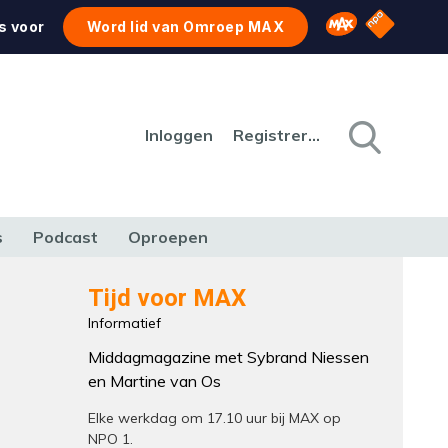
NPO Star
Omroep MAX
s voor
Word lid van Omroep MAX
Inloggen
Registreren
s
Podcast
Oproepen
CULTUUR
NATUUR & MILIEU
REIZEN & VERKEER
Tijd voor MAX
Informatief
Middagmagazine met Sybrand Niessen
en Martine van Os
Elke werkdag om 17.10 uur bij MAX op
NPO 1.