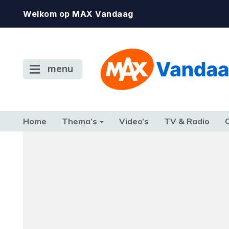
Welkom op MAX Vandaag
menu
Home
Thema’s
Video’s
TV & Radio
Foutcode 6001
CONSUMENT
ETEN & DRINKEN
FAMILIE & RELATIE
GELD, W
Er is een licentie-fout opgetreden. Als het pr
TERUG NAAR TOEN
zich blijft voordoen, neem dan contact op me
klantenservice.