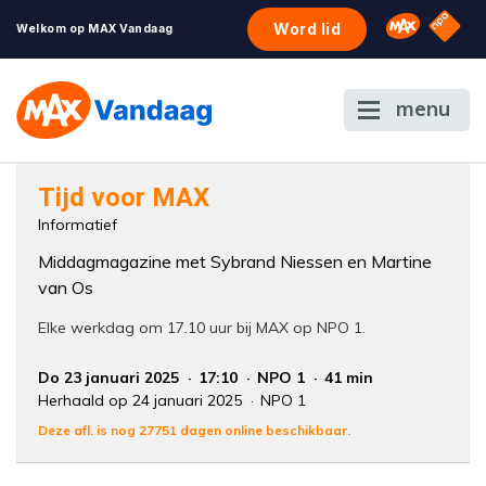
NPO S
Omroep 
Word lid
Welkom op MAX Vandaag
menu
Foutcode 6001
Tijd voor MAX
Er is een licentie-fout opgetreden. Als het
Informatief
probleem zich blijft voordoen, neem dan
Middagmagazine met Sybrand Niessen en Martine
contact op met onze klantenservice.
van Os
Elke werkdag om 17.10 uur bij MAX op NPO 1.
Do 23 januari 2025
17:10
NPO 1
41 min
Herhaald op 24 januari 2025
NPO 1
Deze afl. is nog 27751 dagen online beschikbaar.