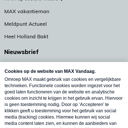
MAX vakantieman
Meldpunt Actueel
Heel Holland Bakt
Nieuwsbrief
Neem hier een gratis abonnement op onze
nieuwsbrief. Elke vrijdag- en dinsdagochtend in
uw mailbox.
Verzend