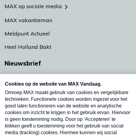
MAX op sociale media
MAX vakantieman
Meldpunt Actueel
Heel Holland Bakt
Nieuwsbrief
Neem hier een gratis abonnement op onze
nieuwsbrief. Elke vrijdag- en dinsdagochtend in
uw mailbox.
Verzend