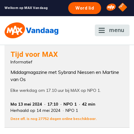
NPO S
Omroep 
Word lid
Welkom op MAX Vandaag
menu
Foutcode 6001
Tijd voor MAX
Er is een licentie-fout opgetreden. Als het
Informatief
probleem zich blijft voordoen, neem dan
Middagmagazine met Sybrand Niessen en Martine
contact op met onze klantenservice.
van Os
Elke werkdag om 17.10 uur bij MAX op NPO 1.
Ma 13 mei 2024
17:10
NPO 1
42 min
Herhaald op 14 mei 2024
NPO 1
Deze afl. is nog 27752 dagen online beschikbaar.