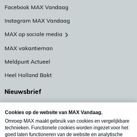
Facebook MAX Vandaag
Instagram MAX Vandaag
MAX op sociale media
MAX vakantieman
Meldpunt Actueel
Heel Holland Bakt
Nieuwsbrief
Neem hier een gratis abonnement op onze
nieuwsbrief. Elke vrijdag- en dinsdagochtend in
uw mailbox.
Verzend