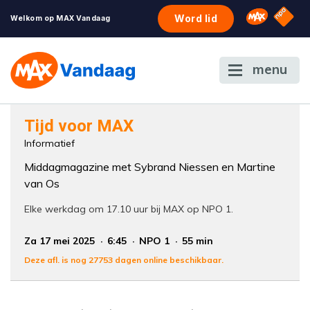
NPO S
Omroep 
Word lid
Welkom op MAX Vandaag
menu
Foutcode 6001
Tijd voor MAX
Er is een licentie-fout opgetreden. Als het
Informatief
probleem zich blijft voordoen, neem dan
Middagmagazine met Sybrand Niessen en Martine
contact op met onze klantenservice.
van Os
Elke werkdag om 17.10 uur bij MAX op NPO 1.
Za 17 mei 2025
6:45
NPO 1
55 min
Deze afl. is nog 27753 dagen online beschikbaar.