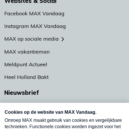
Websites & Social
Facebook MAX Vandaag
Instagram MAX Vandaag
MAX op sociale media
MAX vakantieman
Meldpunt Actueel
Heel Holland Bakt
Nieuwsbrief
Neem hier een gratis abonnement op onze
nieuwsbrief. Elke vrijdag- en dinsdagochtend in
uw mailbox.