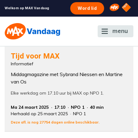
NPO S
Omroep 
Word lid
Welkom op MAX Vandaag
menu
Foutcode 6001
Tijd voor MAX
Er is een licentie-fout opgetreden. Als het
Informatief
probleem zich blijft voordoen, neem dan
Middagmagazine met Sybrand Niessen en Martine
contact op met onze klantenservice.
van Os
Elke werkdag om 17.10 uur bij MAX op NPO 1.
Ma 24 maart 2025
17:10
NPO 1
40 min
Herhaald op 25 maart 2025
NPO 1
Deze afl. is nog 27754 dagen online beschikbaar.