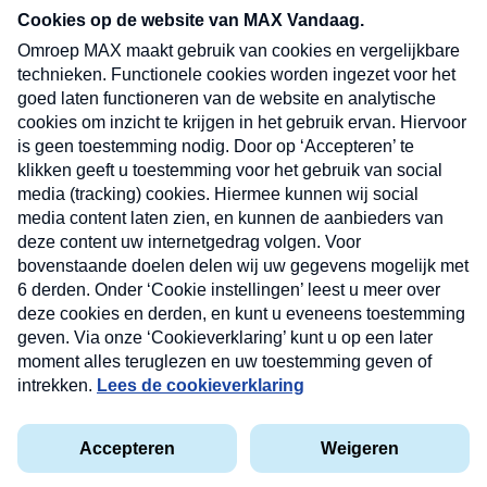
nieuwsbrief. Elke vrijdag- en dinsdagochtend in
uw mailbox.
Verzend
Nieuwsbrief
Neem hier een gratis abonnement op onze
nieuwsbrief. Elke vrijdag- en dinsdagochtend in uw
mailbox.
Contact
Algemene voorwaarden
Privacyverklaring
Cookieverklaring
Kwetsbaarheid melden
privacyverklaring