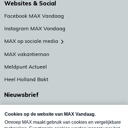
Websites & Social
Facebook MAX Vandaag
Instagram MAX Vandaag
MAX op sociale media
MAX vakantieman
Meldpunt Actueel
Heel Holland Bakt
Nieuwsbrief
Neem hier een gratis abonnement op onze
nieuwsbrief. Elke vrijdag- en dinsdagochtend in
uw mailbox.