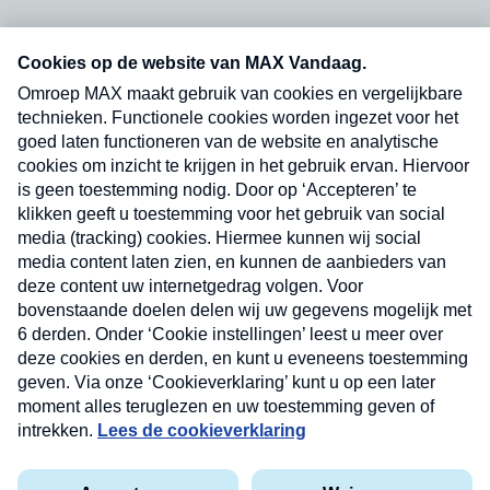
Neem hier een gratis abonnement op onze
nieuwsbrief. Elke vrijdag- en dinsdagochtend in
uw mailbox.
Verzend
Nieuwsbrief
Neem hier een gratis abonnement op onze
nieuwsbrief. Elke vrijdag- en dinsdagochtend in uw
mailbox.
Contact
Algemene voorwaarden
Privacyverklaring
Cookieverklaring