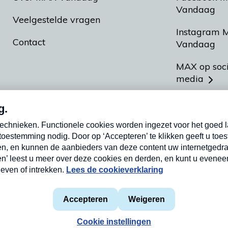
Vandaag
Veelgestelde vragen
Instagram 
Contact
Vandaag
MAX op soc
media
MAX vakan
Meldpunt A
Heel Hollan
aarden
Privacyverklaring
Cookieverklaring