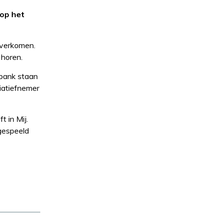
 op het
overkomen.
 horen.
bank staan
tiatiefnemer
t in Mij.
 gespeeld