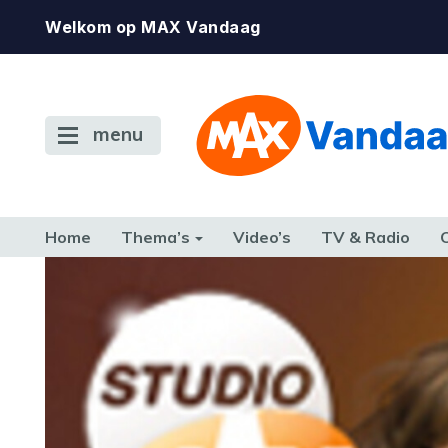
Welkom op MAX Vandaag
menu
Home
Thema’s
Video’s
TV & Radio
CONSUMENT
ETEN & DRINKEN
FAMILIE & RELATIE
GELD, W
TERUG NAAR TOEN