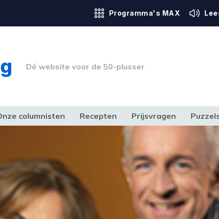
Programma's MAX
Lee
Dé website voor de 50-plusser
Onze columnisten
Recepten
Prijsvragen
Puzzel
ERK & RECHT
GEZONDHEID & SPORT
HUIS, TUIN & HOBBY
MEDIA & 