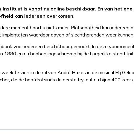
stituut is vanaf nu online beschikbaar. En van het ene
ofheid kan iedereen overkomen.
dere moment hoort u niets meer. Plotsdoofheid kan iedereen 
atst implantaten waardoor doven of slechthorenden weer kunnen
nbank voor iedereen beschikbaar gemaakt. In deze voornamen
n 1880 en nu hebben ingeschreven bij de burgerlijke stand. Ini
week te zien in de rol van André Hazes in de musical Hij Geloof
her, die de hoofdrol sinds de eerste try-out nu bijna 400 keer