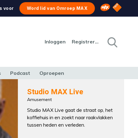
NPO Star
Omroep MAX
s voor
Word lid van Omroep MAX
Inloggen
Registreren
s
Podcast
Oproepen
CULTUUR
NATUUR & MILIEU
REIZEN & VERKEER
Studio MAX Live
Amusement
Studio MAX Live gaat de straat op, het
koffiehuis in en zoekt naar raakvlakken
tussen heden en verleden.