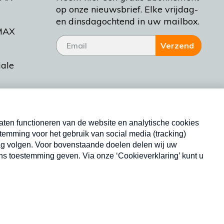
op onze nieuwsbrief. Elke vrijdag-
en dinsdagochtend in uw mailbox.
MAX
Verzend
iale
tieman
ctueel
Nieuwsbrief
d Bakt
Neem hier een gratis abonnement op onze
nieuwsbrief. Elke vrijdag- en dinsdagochtend in uw
mailbox.
Copyright © 2026 MAX Vandaag -
Omroep MAX
privacyverklaring