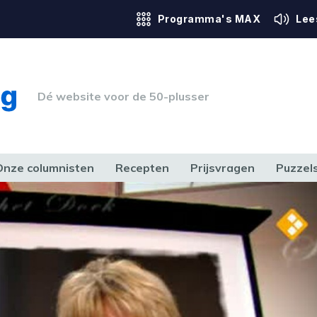
Programma's MAX
Lee
Dé website voor de 50-plusser
Onze columnisten
Recepten
Prijsvragen
Puzzel
ERK & RECHT
GEZONDHEID & SPORT
HUIS, TUIN & HOBBY
MEDIA & 