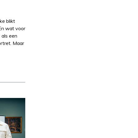
e blikt
 En wat voor
 als een
rtret. Maar