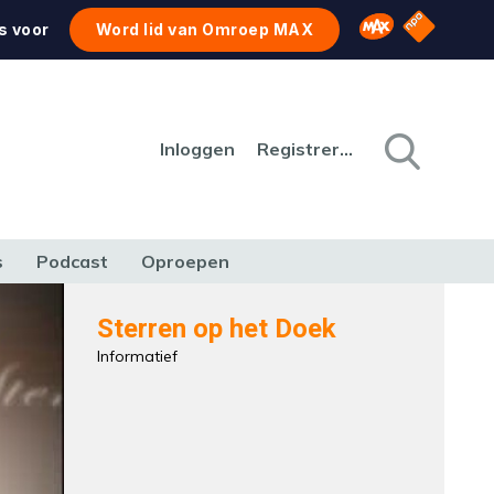
NPO Star
Omroep MAX
s voor
Word lid van Omroep MAX
Inloggen
Registreren
s
Podcast
Oproepen
CULTUUR
NATUUR & MILIEU
REIZEN & VERKEER
Sterren op het Doek
Informatief