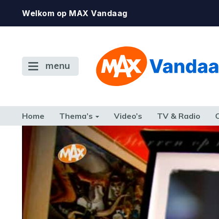
Welkom op MAX Vandaag
menu
Home
Thema’s
Video’s
TV & Radio
CONSUMENT
ETEN & DRINKEN
FAMILIE & RELATIE
GELD, W
TERUG NAAR TOEN