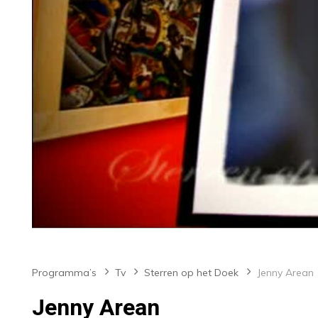
Programma’s
Tv
Sterren op het Doek
Jenny Arean
Jenny Arean