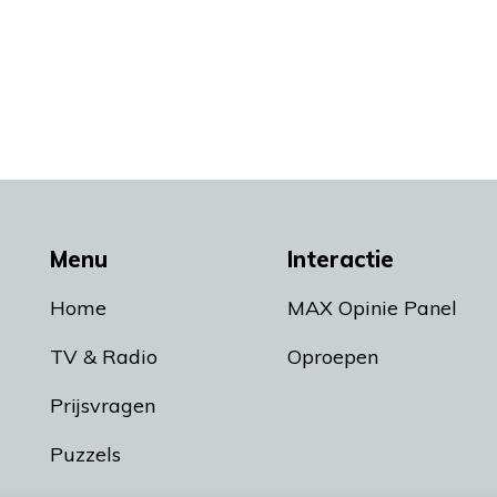
Menu
Interactie
Home
MAX Opinie Panel
TV & Radio
Oproepen
Prijsvragen
Puzzels