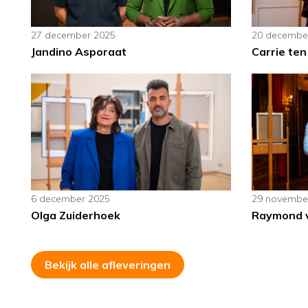
27 december 2025
20 decembe
Jandino Asporaat
Carrie ten
6 december 2025
29 novembe
Olga Zuiderhoek
Raymond 
Bekijk alle afleveringen