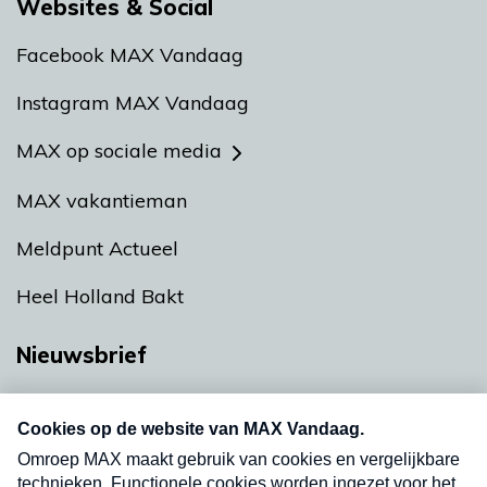
Websites & Social
Facebook MAX Vandaag
Instagram MAX Vandaag
MAX op sociale media
MAX vakantieman
Meldpunt Actueel
Heel Holland Bakt
Nieuwsbrief
Neem hier een gratis abonnement op onze
nieuwsbrief. Elke vrijdag- en dinsdagochtend in
uw mailbox.