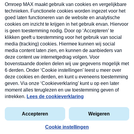
uw mailbox.
Verzend
Nieuwsbrief
Neem hier een gratis abonnement op onze
nieuwsbrief. Elke vrijdag- en dinsdagochtend in uw
mailbox.
Contact
Algemene voorwaarden
Privacyverklaring
Cookieverklaring
Kwetsbaarheid melden
privacyverklaring
Copyright © 2026 MAX Vandaag -
Omroep MAX