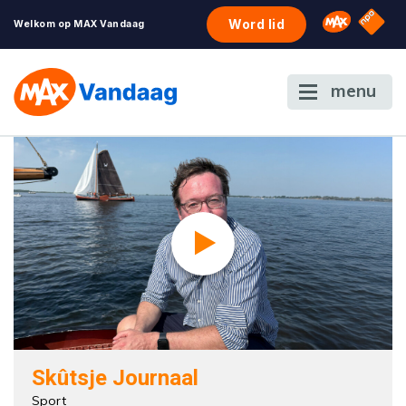
NPO S
Omroep 
Word lid
Welkom op MAX Vandaag
menu
Skûtsje Journaal
Sport