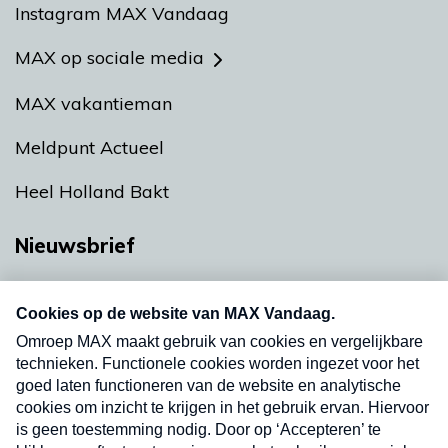
Instagram MAX Vandaag
MAX op sociale media
MAX vakantieman
Meldpunt Actueel
Heel Holland Bakt
Nieuwsbrief
Neem hier een gratis abonnement op onze
nieuwsbrief. Elke vrijdag- en dinsdagochtend in
uw mailbox.
Verzend