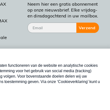
MAX
Neem hier een gratis abonnement
op onze nieuwsbrief. Elke vrijdag-
en dinsdagochtend in uw mailbox.
MAX
Verzend
iale
tieman
ctueel
Nieuwsbrief
d Bakt
Neem hier een gratis abonnement op onze
nieuwsbrief. Elke vrijdag- en dinsdagochtend in uw
mailbox.
Copyright © 2026 MAX Vandaag -
Omroep MAX
privacyverklaring