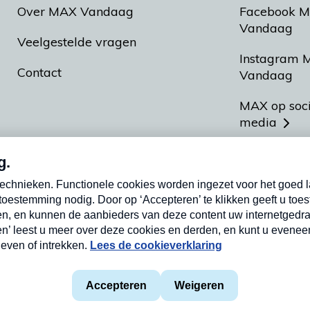
Over MAX Vandaag
Facebook 
Vandaag
Veelgestelde vragen
Instagram 
Contact
Vandaag
MAX op soc
media
MAX vakan
Meldpunt A
Heel Hollan
aarden
Privacyverklaring
Cookieverklaring