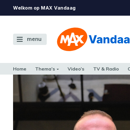
Welkom op MAX Vandaag
menu
Home
Thema’s
Video’s
TV & Radio
CONSUMENT
ETEN & DRINKEN
FAMILIE & RELATIE
GELD, W
TERUG NAAR TOEN