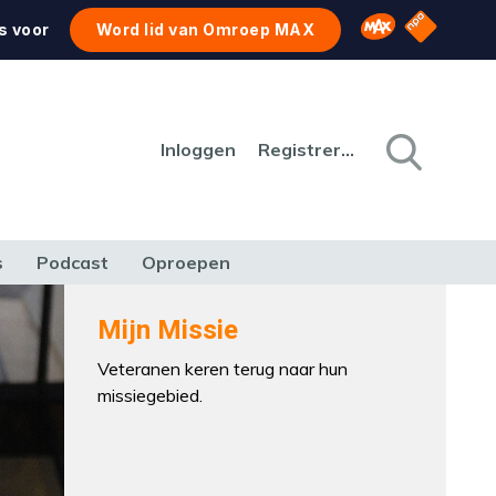
NPO Star
Omroep MAX
s voor
Word lid van Omroep MAX
Inloggen
Registreren
s
Podcast
Oproepen
CULTUUR
NATUUR & MILIEU
REIZEN & VERKEER
Mijn Missie
Veteranen keren terug naar hun
missiegebied.