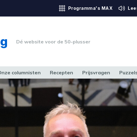
Programma's MAX
Lee
Dé website voor de 50-plusser
Onze columnisten
Recepten
Prijsvragen
Puzzel
ERK & RECHT
GEZONDHEID & SPORT
HUIS, TUIN & HOBBY
MEDIA & 