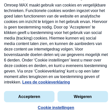
uw mailbox.
Verzend
Nieuwsbrief
Neem hier een gratis abonnement op onze
nieuwsbrief. Elke vrijdag- en dinsdagochtend in uw
mailbox.
Contact
Algemene voorwaarden
Privacyverklaring
Cookieverklaring
Kwetsbaarheid melden
privacyverklaring
Copyright © 2026 MAX Vandaag -
Omroep MAX