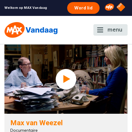
NPO S
Omroep 
Word lid
Welkom op MAX Vandaag
menu
Max van Weezel
Documentaire