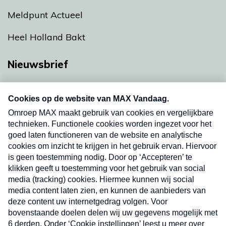
Meldpunt Actueel
Heel Holland Bakt
Nieuwsbrief
Neem hier een gratis abonnement op onze
nieuwsbrief. Elke vrijdag- en dinsdagochtend in
uw mailbox.
Verzend