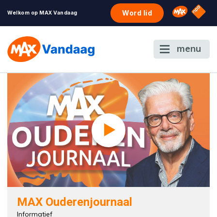
NPO S
Omroep 
Word lid
Welkom op MAX Vandaag
menu
MAX Ouderenjournaal
Informatief