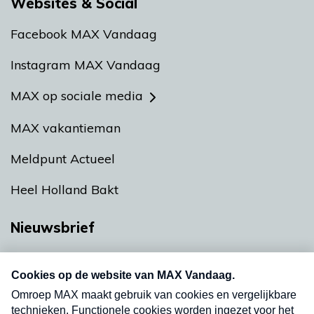
Websites & Social
Facebook MAX Vandaag
Instagram MAX Vandaag
MAX op sociale media
MAX vakantieman
Meldpunt Actueel
Heel Holland Bakt
Nieuwsbrief
Neem hier een gratis abonnement op onze
nieuwsbrief. Elke vrijdag- en dinsdagochtend in
uw mailbox.