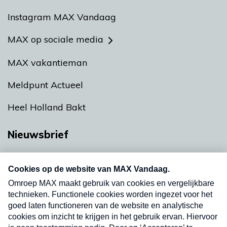
Instagram MAX Vandaag
MAX op sociale media
MAX vakantieman
Meldpunt Actueel
Heel Holland Bakt
Nieuwsbrief
Neem hier een gratis abonnement op onze
nieuwsbrief. Elke vrijdag- en dinsdagochtend in
uw mailbox.
Verzend