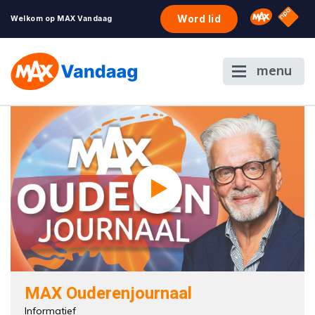
NPO S
Omroep 
Word lid
Welkom op MAX Vandaag
menu
MAX Ouderenjournaal
Informatief