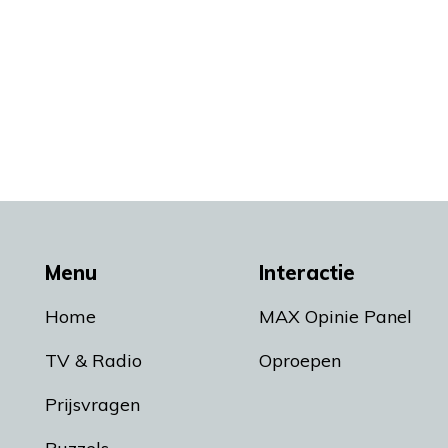
Menu
Interactie
Home
MAX Opinie Panel
TV & Radio
Oproepen
Prijsvragen