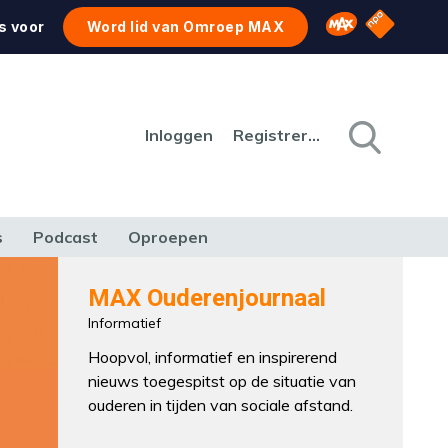
NPO Star
Omroep MAX
s voor
Word lid van Omroep MAX
Inloggen
Registreren
s
Podcast
Oproepen
CULTUUR
NATUUR & MILIEU
REIZEN & VERKEER
MAX Ouderenjournaal
Informatief
Hoopvol, informatief en inspirerend
nieuws toegespitst op de situatie van
ouderen in tijden van sociale afstand.