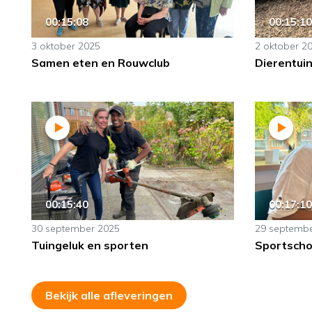
00:15:08
00:15:10
3 oktober 2025
2 oktober 2
Samen eten en Rouwclub
Dierentui
00:15:40
00:17:10
30 september 2025
29 septemb
Tuingeluk en sporten
Sportschoo
Bekijk alle afleveringen