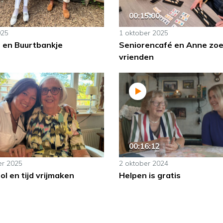
00:15:00
025
1 oktober 2025
n en Buurtbankje
Seniorencafé en Anne zoe
vrienden
00:16:12
er 2025
2 oktober 2024
l en tijd vrijmaken
Helpen is gratis