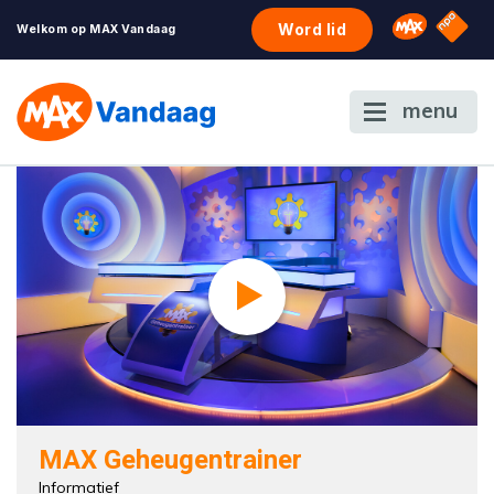
NPO S
Omroep 
Word lid
Welkom op MAX Vandaag
menu
MAX Geheugentrainer
Informatief