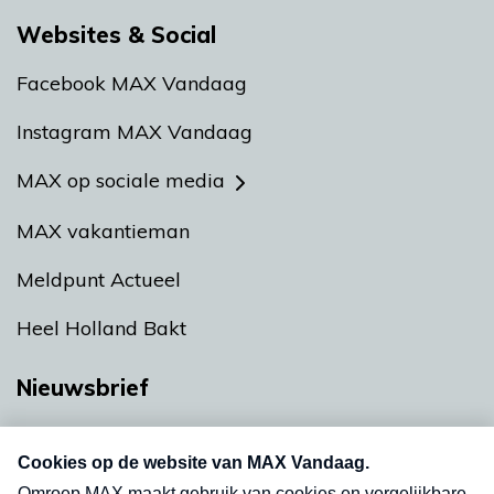
Websites & Social
Facebook MAX Vandaag
Instagram MAX Vandaag
MAX op sociale media
MAX vakantieman
Meldpunt Actueel
Heel Holland Bakt
Nieuwsbrief
Neem hier een gratis abonnement op onze
nieuwsbrief. Elke vrijdag- en dinsdagochtend in
uw mailbox.